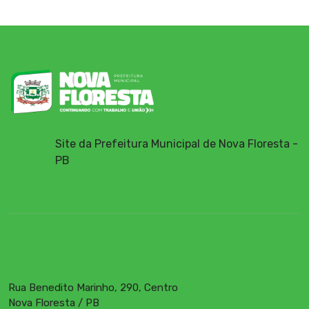
Site da Prefeitura Municipal de Nova Floresta -
PB
Rua Benedito Marinho, 290, Centro
Nova Floresta / PB