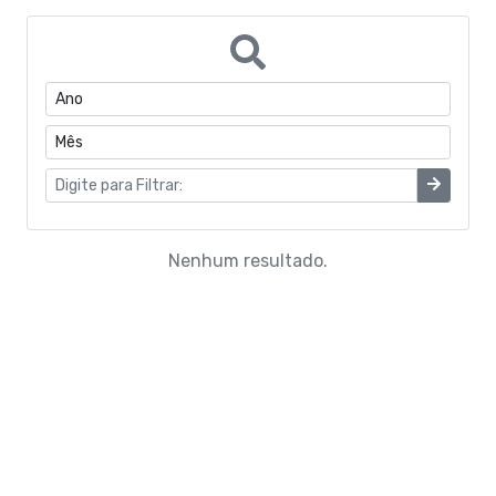
Manuais
Concurso Público
Campanhas
Resoluções
Regimento
Nenhum resultado.
ACORDO DE ADESÃO
PARECERES
ATA
Parecer TCE - Contas anuais