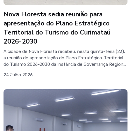
Nova Floresta sedia reunião para
apresentação do Plano Estratégico
Territorial do Turismo do Curimataú
2026-2030
A cidade de Nova Floresta recebeu, nesta quinta-feira (23),
a reunião de apresentação do Plano Estratégico-Territorial
do Turismo 2026-2030 da Instância de Governança Regional
(IGR) do Curimataú.O encontro, realizado no Auditório Dalva
24 Julho 2026
Alves Bezerra, foi promovido pelo Sebrae Paraíba, por meio
da Agência Regional de Araruna, em parceria com o Fórum
de Turismo Sustentável do Curimataú, reunindo
representantes dos municípios da região, gestores públicos,
empreendedores e parceiros do setor turístico.Durante a
reunião, foi apresentado o plano estratégico que norteará
as ações para o fortalecimento do turismo regional nos
próximos anos, contemplando iniciativas voltadas ao
desenvolvimento sustentável, à integração entre os