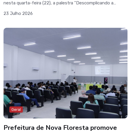
nesta quarta-feira (22), a palestra "Descomplicando a
Inovação no Setor Público", no auditório da Escola Municipal
23 Julho 2026
Papa Paulo VI.O encontro foi ministrado por Carlos Novinho,
CEO da AVATI, e reuniu gestores públicos, servidores
municipais, empreendedores e representantes de diversos
setores para discutir a importância da inovação na gestão
pública como ferramenta para melhorar os serviços
oferecidos à população.Durante a palestra, foram
apresentadas estratégias e experiências voltadas à
modernização da administração pública, ao fortalecimento
da cultura da inovação e à busca por soluções mais
eficientes, sustentáveis e voltadas às necessidades da
sociedade. A iniciativa integra as ações do programa
Territórios Empreendedores, desenvolvido pelo Sebrae, e
reforça o compromisso da Prefeitura de Nova Floresta com
a qualificação dos servidores e o aprimoramento da gestão
pública.
Geral
Prefeitura de Nova Floresta promove