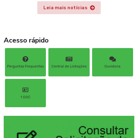
noite marcada pela valorização da cultura nordestina e pela
Leia mais notícias
integração entre escola e família. A programação contou
com apresentações das quadrilhas juninas preparadas pelos
alunos, além de momentos de confraternização e muita
animação, celebrando as tradições juninas que fazem parte
da identidade cultural do município. Durante toda a
Acesso rápido
programação do São João da Educação, as escolas da rede
municipal promoveram atividades culturais, fortalecendo o
aprendizado, a participação das famílias e o resgate das
tradições populares. O encerramento reforçou o
Perguntas Frequentes
Central de Licitações
Ouvidoria
compromisso da gestão municipal em incentivar ações que
unem educação, cultura e convivência, proporcionando
experiências significativas para toda a comunidade escolar.
1 DOC