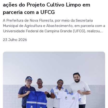
ações do Projeto Cultivo Limpo em
parceria com a UFCG
A Prefeitura de Nova Floresta, por meio da Secretaria
Municipal de Agricultura e Abastecimento, em parceria com a
Universidade Federal de Campina Grande (UFCG), realizou,
nesta quarta-feira (22), uma importante programação
23 Julho 2026
voltada ao fortalecimento da agricultura sustentável e à
preservação do meio ambiente, por meio do Projeto Cultivo
Limpo.As atividades tiveram início no Auditório Dalva
Bezerra, onde agricultores, produtoras e produtores rurais
participaram de um encontro de conscientização sobre o
uso correto de defensivos agrícolas, os impactos
ambientais do descarte inadequado de embalagens e a
adoção de práticas mais seguras e sustentáveis no
campo.Além das palestras e orientações técnicas, os
participantes puderam trocar experiências e ampliar
conhecimentos sobre boas práticas agrícolas, reforçando o
compromisso com uma produção cada vez mais
responsável.Como parte da programação, também foi