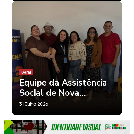
integração entre
grupos de convivência
Geral
Equipe da Assistência
Social de Nova
Floresta participa do
31 Julho 2026
Conexão CNM –
Qualifica