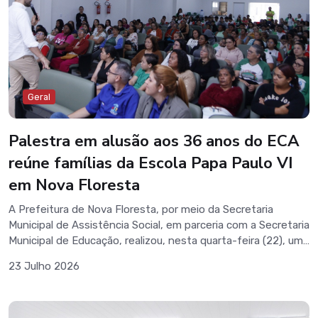
municípios e à valorização dos atrativos turísticos do
Curimataú. A realização do encontro em Nova Floresta
reafirma o compromisso do município com o fortalecimento
da governança regional e com o desenvolvimento do
turismo como importante vetor de crescimento econômico
e geração de oportunidades.
Geral
Palestra em alusão aos 36 anos do ECA
reúne famílias da Escola Papa Paulo VI
em Nova Floresta
A Prefeitura de Nova Floresta, por meio da Secretaria
Municipal de Assistência Social, em parceria com a Secretaria
Municipal de Educação, realizou, nesta quarta-feira (22), uma
palestra em alusão aos 36 anos do Estatuto da Criança e do
23 Julho 2026
Adolescente (ECA).A atividade foi destinada às famílias dos
estudantes da Escola Municipal Papa Paulo VI e teve como
objetivo fortalecer o conhecimento sobre os direitos das