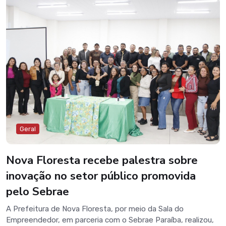
crianças e adolescentes, além de destacar o papel da
família, da escola e da sociedade na garantia da proteção
integral.A programação contou com a participação do
promotor de Justiça, Dr. Bruno Figueiredo Cachoeira Dantas,
que abordou a importância do Estatuto como instrumento
de defesa dos direitos da infância e da adolescência.
Também participou a gestora do Programa Bolsa Família,
Geane Araújo, trazendo orientações sobre a importância do
acompanhamento familiar e do cumprimento das
condicionalidades do programa. A ação reforça o
compromisso da gestão municipal com a promoção de
políticas públicas voltadas à proteção das crianças e
Geral
adolescentes, fortalecendo o diálogo entre famílias, escola
e rede de proteção.
Nova Floresta recebe palestra sobre
inovação no setor público promovida
pelo Sebrae
A Prefeitura de Nova Floresta, por meio da Sala do
Empreendedor, em parceria com o Sebrae Paraíba, realizou,