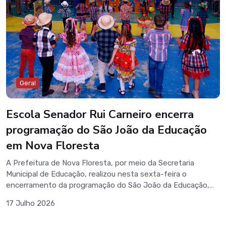
territorial do município, proporcionando melhores condições
para que os agentes desempenhem suas atividades com
mais organização, identificação e segurança. Com
investimentos contínuos na valorização dos profissionais e
na estrutura da rede de saúde, a gestão municipal reafirma
seu compromisso em oferecer um atendimento cada vez
mais eficiente e de qualidade à população de Nova Floresta.
Geral
Escola Senador Rui Carneiro encerra
programação do São João da Educação
em Nova Floresta
A Prefeitura de Nova Floresta, por meio da Secretaria
Municipal de Educação, realizou nesta sexta-feira o
encerramento da programação do São João da Educação,
com o tradicional arraiá da Escola Municipal Senador Rui
17 Julho 2026
Carneiro. O evento reuniu estudantes, familiares,
professores, servidores e a comunidade escolar em uma