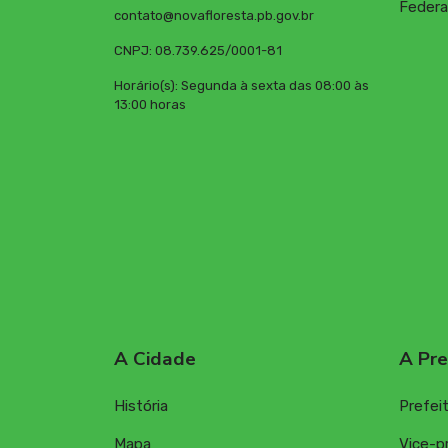
Federa
contato@novafloresta.pb.gov.br
CNPJ: 08.739.625/0001-81
Horário(s): Segunda à sexta das 08:00 às
13:00 horas
A Cidade
A Pre
História
Prefei
Mapa
Vice-p