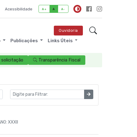
Acessibilidade
A+
A
A-
Ouvidoria
o
Publicações
Links Úteis
solicitação
Transparência Fiscal
NO: XXXII