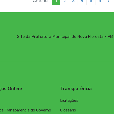
Anterior
1
2
3
4
5
6
7
Site da Prefeitura Municipal de Nova Floresta - PB
ços Online
Transparência
Licitações
 da Transparência do Governo
Glossário