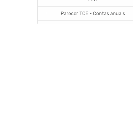
Parecer TCE - Contas anuais
Parecer Legislativo - Contas anuais
Plano Estratégico Institucional
REVISTA INSTITUCIONAL
Mensário oficial
Campanhas
Horários Funcionários
Mensário oficial
Horários Funcionários