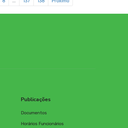
8
...
137
138
Próximo
Publicações
Documentos
Horários Funcionários