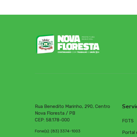
Documentos
Servi
Rua Benedito Marinho, 290, Centro
Nova Floresta / PB
CEP: 58.178-000
FGTS
Fone(s): (83) 3374-1003
Portal