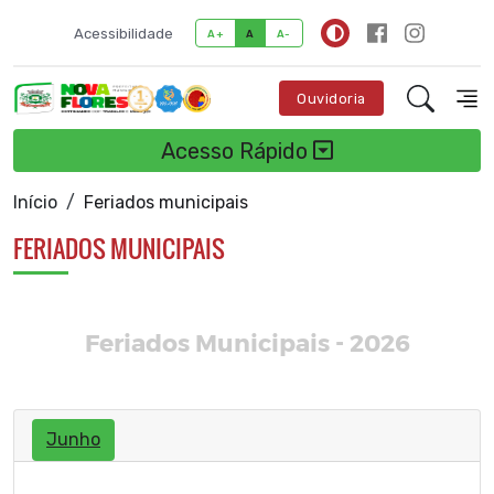
Acessibilidade
A+
A
A-
Ouvidoria
Acesso Rápido
Início
Feriados municipais
FERIADOS MUNICIPAIS
Feriados Municipais - 2026
Junho