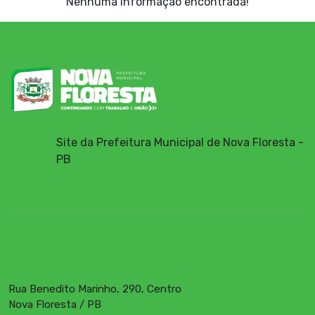
Nenhuma informação encontrada!
Site da Prefeitura Municipal de Nova Floresta -
PB
Rua Benedito Marinho, 290, Centro
Nova Floresta / PB