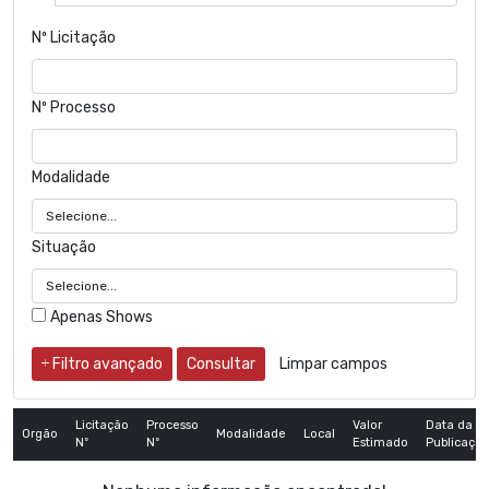
Nº Licitação
Nº Processo
Modalidade
Situação
Apenas Shows
Filtro avançado
Consultar
Limpar campos
Licitação
Processo
Valor
Data da
Orgão
Modalidade
Local
Nº
Nº
Estimado
Publicaçã