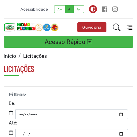
Acessibilidade
A+
A
A-
Ouvidoria
Acesso Rápido
Início
Licitações
LICITAÇÕES
Filtros:
De:
Até: