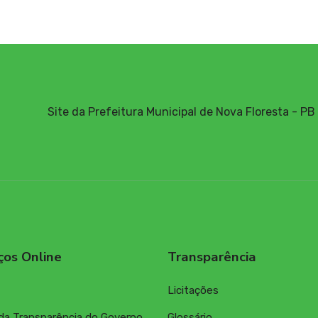
Site da Prefeitura Municipal de Nova Floresta - PB
ços Online
Transparência
Licitações
 da Transparência do Governo
Glossário