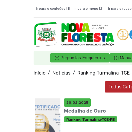
Ir para o conteúdo [1]
Ir para o menu [2]
Ir para o rodap
Perguntas Frequentes
Manua
Início
Notícias
Ranking Turmalina-TCE
Todas Cat
20.02.2025
Medalha de Ouro
Ranking Turmalina-TCE-PB