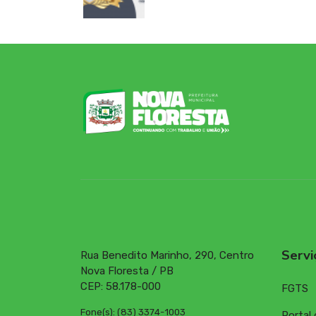
Servi
Rua Benedito Marinho, 290, Centro
Nova Floresta / PB
CEP: 58.178-000
FGTS
Fone(s): (83) 3374-1003
Portal