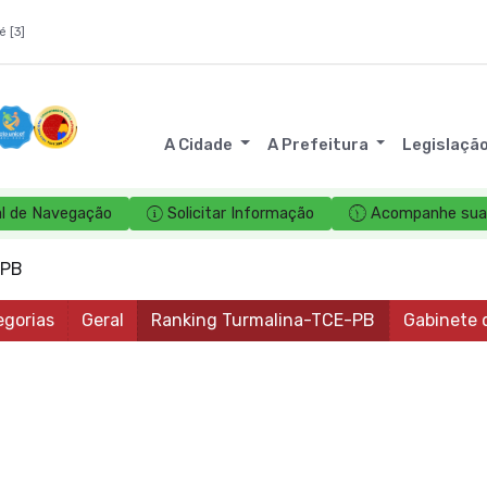
é [3]
A Cidade
A Prefeitura
Legislaçã
l de Navegação
Solicitar Informação
Acompanhe sua 
-PB
egorias
Geral
Ranking Turmalina-TCE-PB
Gabinete 