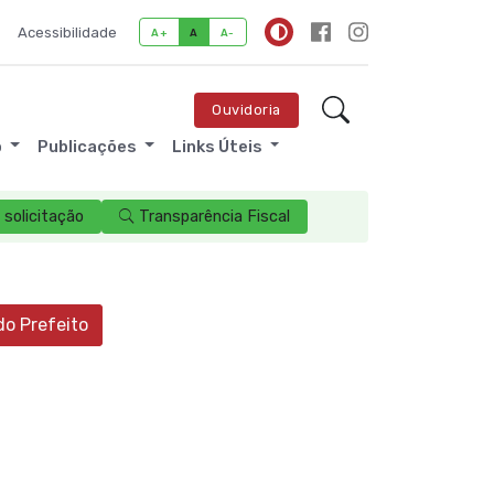
Acessibilidade
A+
A
A-
Ouvidoria
o
Publicações
Links Úteis
solicitação
Transparência Fiscal
do Prefeito