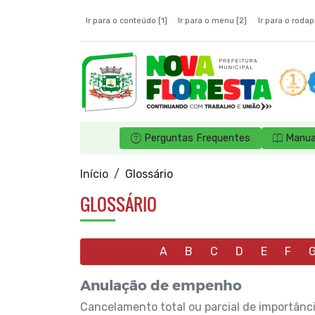
Ir para o conteúdo [1]
Ir para o menu [2]
Ir para o rodap
Perguntas Frequentes
Manua
Início
Glossário
GLOSSÁRIO
A
B
C
D
E
F
Anulação de empenho
Cancelamento total ou parcial de importân