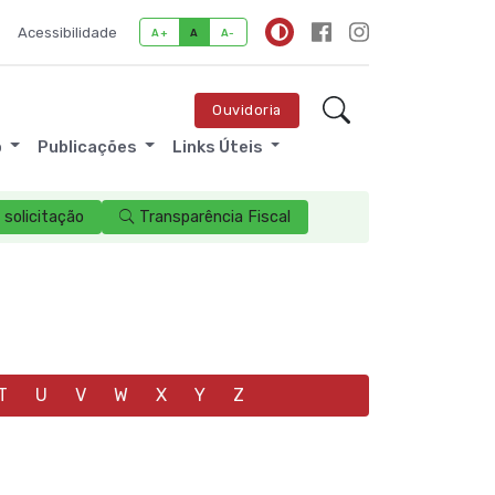
Acessibilidade
A+
A
A-
Ouvidoria
o
Publicações
Links Úteis
solicitação
Transparência Fiscal
T
U
V
W
X
Y
Z