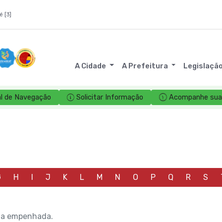
é [3]
A Cidade
A Prefeitura
Legislaçã
l de Navegação
Solicitar Informação
Acompanhe sua 
G
H
I
J
K
L
M
N
O
P
Q
R
S
cia empenhada.