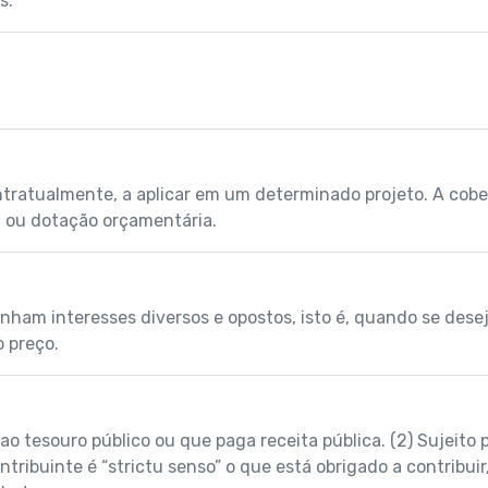
s.
ratualmente, a aplicar em um determinado projeto. A cober
a ou dotação orçamentária.
nham interesses diversos e opostos, isto é, quando se desej
o preço.
o tesouro público ou que paga receita pública. (2) Sujeito p
ribuinte é “strictu senso” o que está obrigado a contribuir