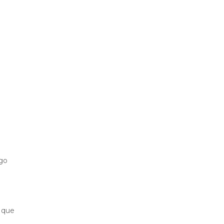
ngo
 que