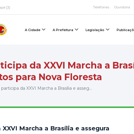
Telefones
Ouvidoria
apé [3]
A Cidade
A Prefeitura
Legislação
Publicaç
icipa da XXVI Marcha a Brasí
os para Nova Floresta
articipa da XXVI Marcha a Brasília e asseg...
 XXVI Marcha a Brasília e assegura