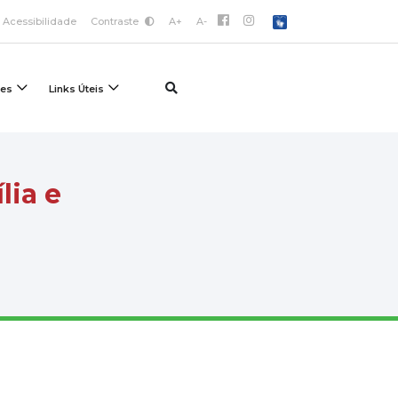
Acessibilidade
Contraste
A+
A-
ões
Links Úteis
lia e