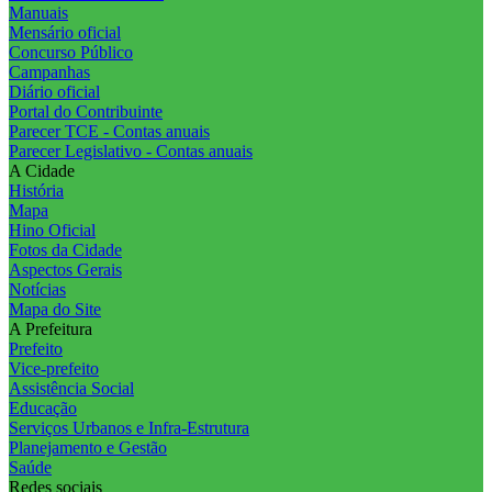
Manuais
Mensário oficial
Concurso Público
Campanhas
Diário oficial
Portal do Contribuinte
Parecer TCE - Contas anuais
Parecer Legislativo - Contas anuais
A Cidade
História
Mapa
Hino Oficial
Fotos da Cidade
Aspectos Gerais
Notícias
Mapa do Site
A Prefeitura
Prefeito
Vice-prefeito
Assistência Social
Educação
Serviços Urbanos e Infra-Estrutura
Planejamento e Gestão
Saúde
Redes sociais