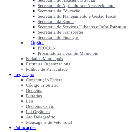
Secretaria de Assistência Social
Secretaria de Agricultura e Abastecimento
Secretaria da Educação
Secretaria do Planejamento e Gestão Fiscal
Secretaria da Saúde
Secretaria de Serviços Urbanos e Infra-Estrutura
Secretaria de Transportes
Secretaria de Finanças
Órgãos
PROCON
Procuradoria Geral do Município
Feriados Municipais
Estrutura Organizacional
Política de Privacidade
Legislação
Constituição Federal
Código Tributario
Decretos
Portarias
Leis
Decretos Covid
Lei Orgânica
Ato Delegatório
Mensagens de Veto Total
Publicações