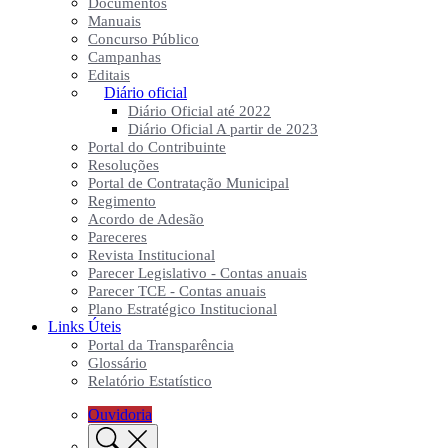
Documentos
Manuais
Concurso Público
Campanhas
Editais
Diário oficial
Diário Oficial até 2022
Diário Oficial A partir de 2023
Portal do Contribuinte
Resoluções
Portal de Contratação Municipal
Regimento
Acordo de Adesão
Pareceres
Revista Institucional
Parecer Legislativo - Contas anuais
Parecer TCE - Contas anuais
Plano Estratégico Institucional
Links Úteis
Portal da Transparência
Glossário
Relatório Estatístico
Ouvidoria