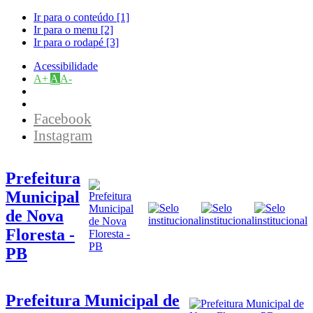
Ir para o conteúdo [1]
Ir para o menu [2]
Ir para o rodapé [3]
Acessibilidade
A+
A
A-
Facebook
Instagram
Prefeitura
Municipal
de Nova
Floresta -
PB
Prefeitura Municipal de