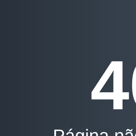
4
Página nã