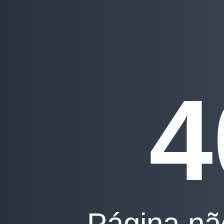
4
Página nã